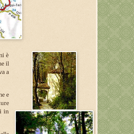
ni è
e il
va a
ne e
ture
i in