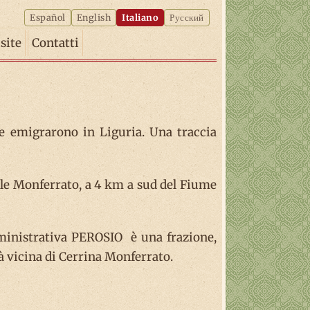
Español
English
Italiano
Русский
isite
Contatti
ze emigrarono in Liguria. Una traccia
asale Monferrato, a 4 km a sud del Fiume
mministrativa PEROSIO è una frazione,
tà vicina di Cerrina Monferrato.