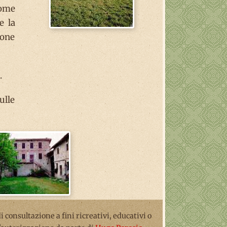
nome
e la
ione
.
ulle
 di consultazione a fini ricreativi, educativi o