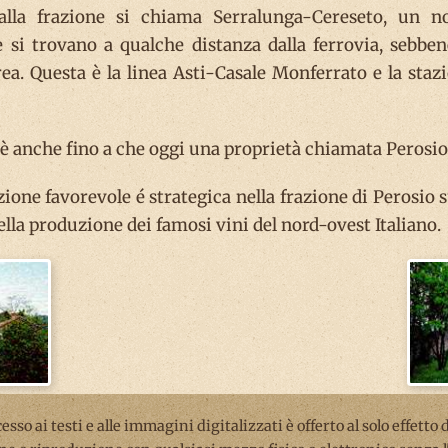
 alla frazione si chiama Serralunga-Cereseto, un 
 si trovano a qualche distanza dalla ferrovia, sebben
ea. Questa è la linea Asti-Casale Monferrato e la staz
è anche fino a che oggi una proprietà chiamata Perosio
ione favorevole é strategica nella frazione di Perosio s
lla produzione dei famosi vini del nord-ovest Italiano.
ccesso ai testi e alle immagini digitalizzati è offerto al solo effetto