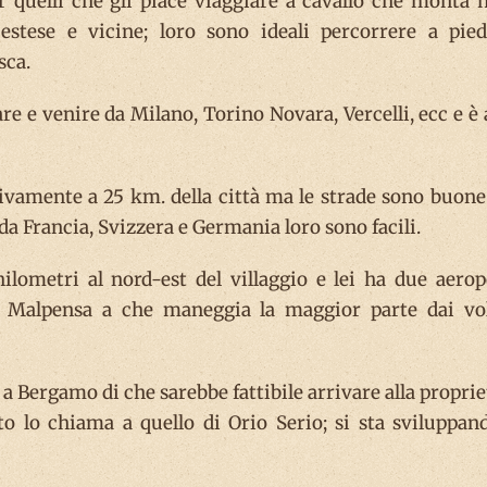
r quelli che gli piace viaggiare a cavallo che monta n
 estese e vicine; loro sono ideali percorrere a pied
sca.
 e venire da Milano, Torino Novara, Vercelli, ecc e è 
ivamente a 25 km. della città ma le strade sono buone 
 da Francia, Svizzera e Germania loro sono facili.
ometri al nord-est del villaggio e lei ha due aerop
È Malpensa a che maneggia la maggior parte dai vol
a Bergamo di che sarebbe fattibile arrivare alla proprie
o lo chiama a quello di Orio Serio; si sta sviluppan