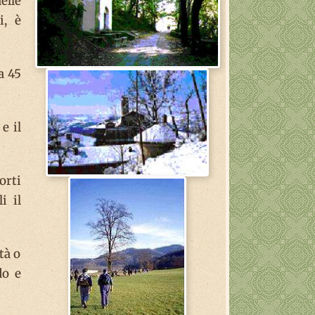
elle
i, è
a 45
e il
orti
i il
tà o
do e