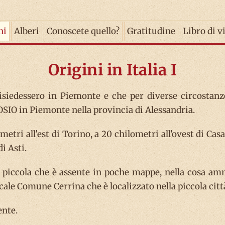
ni
Alberi
Conoscete quello?
Gratitudine
Libro di v
Origini in Italia I
isiedessero in Piemonte e che per diverse circostan
ROSIO in Piemonte nella provincia di Alessandria.
ometri all'est di Torino, a 20 chilometri all'ovest di C
di Asti.
sì piccola che è assente in poche mappe, nella cosa a
ocale Comune Cerrina che è localizzato nella piccola cit
ente.