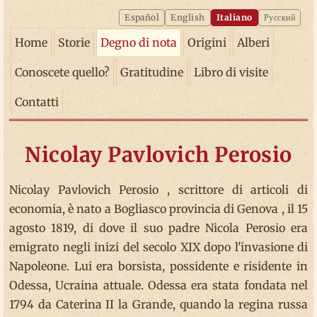
Español
English
Italiano
Русский
Home
Storie
Degno di nota
Origini
Alberi
Conoscete quello?
Gratitudine
Libro di visite
Contatti
Nicolay Pavlovich Perosio
Nicolay Pavlovich Perosio , scrittore di articoli di
economia, è nato a Bogliasco provincia di Genova , il 15
agosto 1819, di dove il suo padre Nicola Perosio era
emigrato negli inizi del secolo XIX dopo l'invasione di
Napoleone. Lui era borsista, possidente e risidente in
Odessa, Ucraina attuale. Odessa era stata fondata nel
1794 da Caterina II la Grande, quando la regina russa