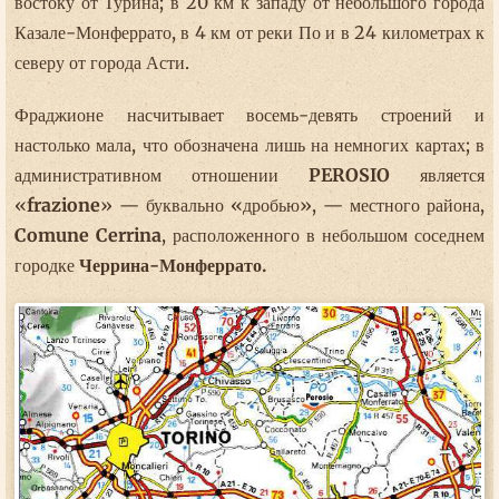
востоку от Турина; в 20 км к западу от небольшого города
Казале-Монферрато, в 4 км от реки По и в 24 километрах к
северу от города Асти.
Фраджионе насчитывает восемь-девять строений и
настолько мала, что обозначена лишь на немногих картах; в
административном отношении
PEROSIO
является
«
frazione
» — буквально «дробью», — местного района,
Comune Cerrina
, расположенного в небольшом соседнем
городке
Черрина-Монферрато.