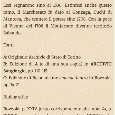
Essi regnarono sino al 1536. Estintosi anche questo
ramo, il Marchesato fu dato ai Gonzaga, Duchi di
Mantova, che tennero il potere sino 1708. Con la pace
di Vienna del 1708 il Monferrato divenne territorio
Sabaudo.
Fonti:
A
: Originale: Archivio di Stato di Torino
B:
Edizione di
A
(o di una sua copia) in
ARCHIVIO
Sangiorgio
, pp. 110-115.
C:
Edizione di
B
(con alcune
emendationes
) in
Bozzola
,
pp. 14-21..
Bibliografia:
Bozzola
, p. XXIV (testo corrispondente alla nota 4), p.