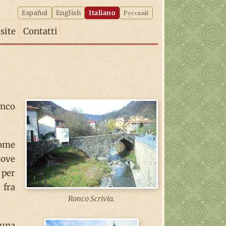
Español
English
Italiano
Русский
isite
Contatti
onco
come
uove
 per
 fra
Ronco Scrivia.
 una