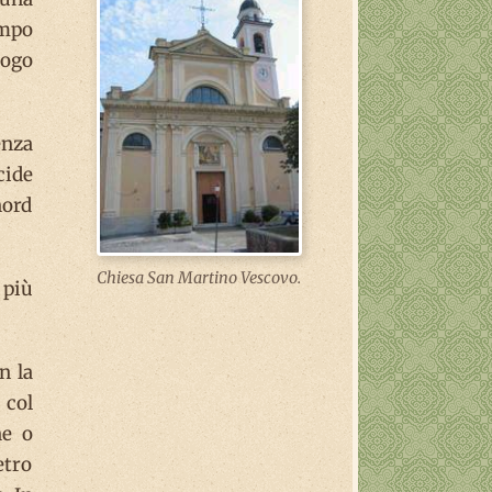
empo
uogo
enza
ecide
nord
Chiesa San Martino Vescovo.
 più
n la
 col
ne o
etro