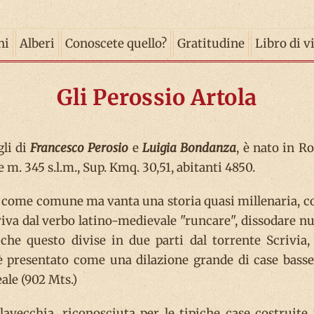
ni
Alberi
Conoscete quello?
Gratitudine
Libro di v
Gli Perossio Artola
gli di
Francesco Perosio
e
Luigia Bondanza
, è nato in R
 m. 345 s.l.m., Sup. Kmq. 30,51, abitanti 4850.
i come comune ma vanta una storia quasi millenaria, 
iva dal verbo latino-medievale "runcare", dissodare n
à che questo divise in due parti dal torrente Scrivia,
 è presentato come una dilazione grande di case basse
eale (902 Mts.)
llavecchia, riconosciuta per le tipiche case costruite