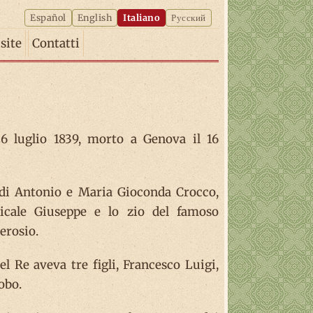
Español
English
Italiano
Русский
isite
Contatti
26 luglio 1839, morto a Genova il 16
a di Antonio e Maria Gioconda Crocco,
sicale Giuseppe e lo zio del famoso
erosio.
 Re aveva tre figli, Francesco Luigi,
obo.