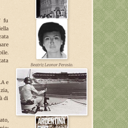
7 fu
ella
rata
mare
ile.
tata
Beatriz Leonor Perosio.
.A e
zia,
à di
ato,
nio;