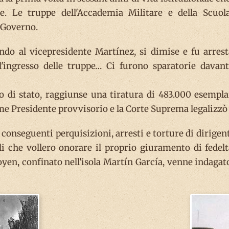
e. Le truppe dell'Accademia Militare e della Scuol
 Governo.
ndo al vicepresidente Martínez, si dimise e fu arrest
'ingresso delle truppe… Ci furono sparatorie davant
olpo di stato, raggiunse una tiratura di 483.000 esemp
 Presidente provvisorio e la Corte Suprema legalizzò l
conseguenti perquisizioni, arresti e torture di dirigenti
li che vollero onorare il proprio giuramento di fede
oyen, confinato nell'isola Martín García, venne indagato