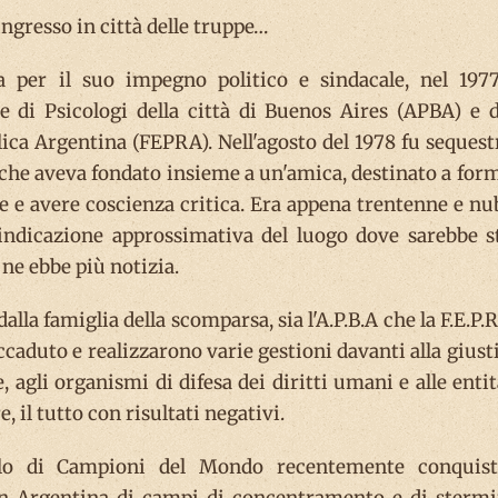
ingresso in città delle truppe…
a per il suo impegno politico e sindacale, nel 197
e di Psicologi della città di Buenos Aires (APBA) e d
ica Argentina (FEPRA). Nell'agosto del 1978 fu sequest
 che aveva fondato insieme a un'amica, destinato a for
 e avere coscienza critica. Era appena trentenne e nub
indicazione approssimativa del luogo dove sarebbe s
ne ebbe più notizia.
lla famiglia della scomparsa, sia l'A.P.B.A che la F.E.P.R
ccaduto e realizzarono varie gestioni davanti alla giusti
 agli organismi di difesa dei diritti umani e alle entit
, il tutto con risultati negativi.
tolo di Campioni del Mondo recentemente conquist
a in Argentina di campi di concentramento e di stermi