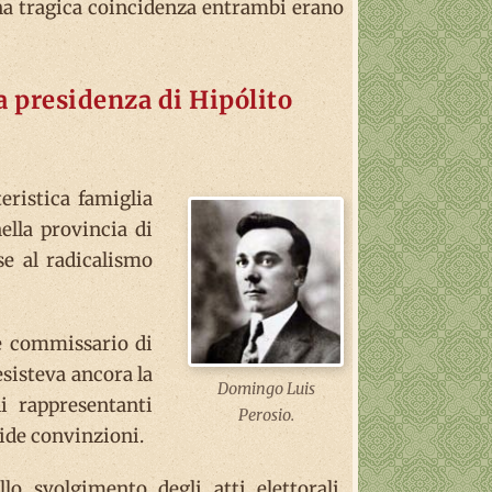
 una tragica coincidenza entrambi erano
a presidenza di Hipólito
eristica famiglia
ella provincia di
se al radicalismo
me commissario di
esisteva ancora la
Domingo Luis
li rappresentanti
Perosio.
olide convinzioni.
o svolgimento degli atti elettorali,