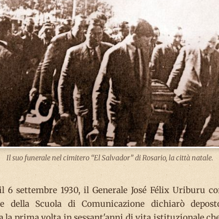
Il suo funerale nel cimitero “El Salvador” di Rosario, la città natale.
l 6 settembre 1930, il Generale José Félix Uriburu co
 e della Scuola di Comunicazione dichiarò depost
 la prima volta in sessant'anni di vita istituzionale ch