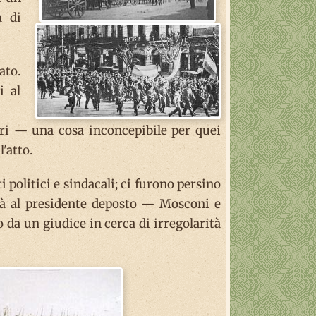
a di
ato.
i al
lari — una cosa inconcepibile per quei
'atto.
 politici e sindacali; ci furono persino
ltà al presidente deposto — Mosconi e
 da un giudice in cerca di irregolarità