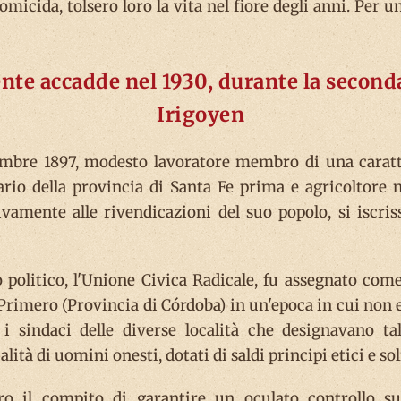
 omicida, tolsero loro la vita nel fiore degli anni. Per
ente accadde nel 1930, durante la second
Irigoyen
tembre 1897, modesto lavoratore membro di una caratt
ario della provincia di Santa Fe prima e agricoltore n
vamente alle rivendicazioni del suo popolo, si iscris
 politico, l'Unione Civica Radicale, fu assegnato co
o Primero (Provincia di Córdoba) in un'epoca in cui non 
 i sindaci delle diverse località che designavano ta
alità di uomini onesti, dotati di saldi principi etici e s
ro il compito di garantire un oculato controllo sull