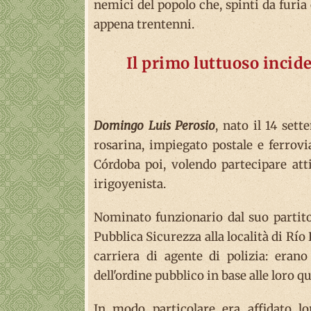
nemici del popolo che, spinti da furia
appena trentenni.
Il primo luttuoso incid
Domingo Luis Perosio
, nato il 14 set
rosarina, impiegato postale e ferrovi
Córdoba poi, volendo partecipare atti
irigoyenista.
Nominato funzionario dal suo partito
Pubblica Sicurezza alla località di Rí
carriera di agente di polizia: erano
dell'ordine pubblico in base alle loro qu
In modo particolare era affidato lo