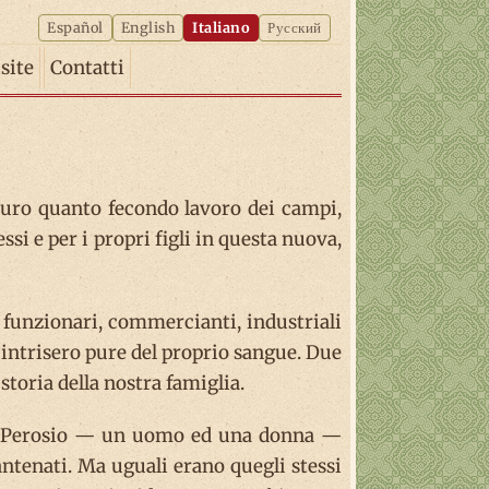
Español
English
Italiano
Русский
isite
Contatti
 duro quanto fecondo lavoro dei campi,
ssi e per i propri figli in questa nuova,
 funzionari, commercianti, industriali
a intrisero pure del proprio sangue. Due
storia della nostra famiglia.
 due Perosio — un uomo ed una donna —
antenati. Ma uguali erano quegli stessi