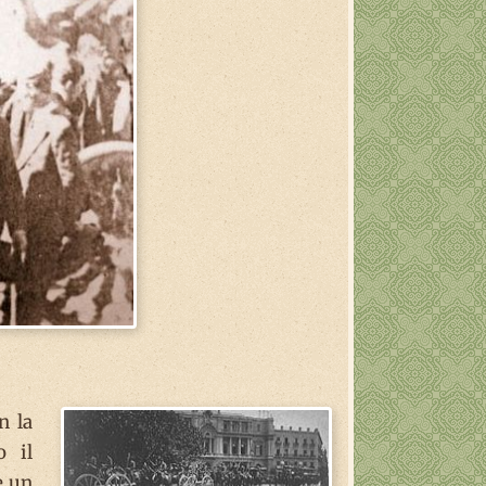
n la
o il
e un