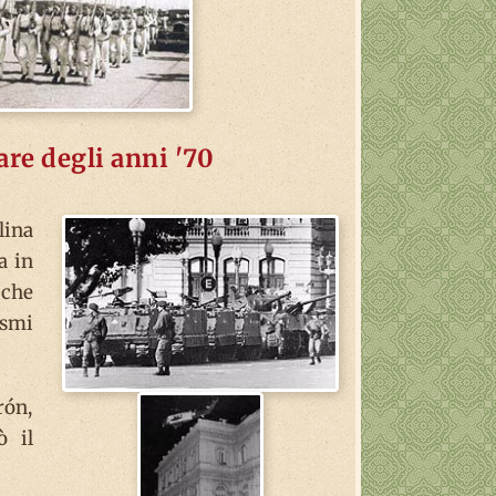
are degli anni '70
lina
a in
 che
ismi
rón,
ò il