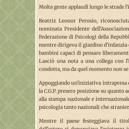
Molta gente applaudì lungo le strade l'
Beatriz Leonor Perosio, riconosciut
nominata Presidente dell'Associazion
Federazione di Psicologi della Repubbl
mentre dirigeva il giardino d'infanzia
bambini capaci di pensare liberamente
Lasciò una nota a una collega con l'
condotta, ma da quel momento non se 
Appoggiando un'iniziativa intrapresa da
la C.G.P. presero posizione su quanto a
alla stampa nazionale e internazionale,
psicologia tanto nazionali che straniere
Mentre il paese festeggiava il ti
dall'estero si denunciava l'esistenz