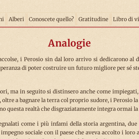
ni
Alberi
Conoscete quello?
Gratitudine
Libro di v
Analogie
ccolse, i Perosio sin dal loro arrivo si dedicarono al
 speranza di poter costruire un futuro migliore per sé ste
tori, ma in seguito si distinsero anche come impiegati,
, oltre a bagnare la terra col proprio sudore, i Perosio l
iano questa realtà che disgraziatamente integra ormai la 
segnalati come i più infami della storia argentina,
 impegno sociale con il paese che aveva accolto i loro 