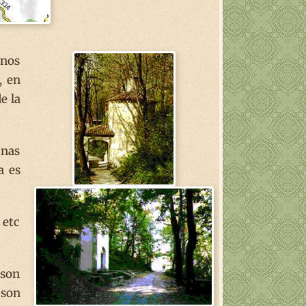
anos
, en
e la
inas
a es
 etc
 son
 son