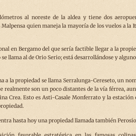
ómetros al noreste de la aldea y tiene dos aeropue
 Malpensa quien maneja la mayoría de los vuelos a la It
al en Bergamo del que sería factible llegar a la propi
se llama al de Orio Serio; está desarrollándose y alguno
ana a la propiedad se llama Serralunga-Cereseto, un no
e realmente son un poco distantes de la vía férrea, au
na Crea. Esto es Asti-Casale Monferrato y la estación 
ropiedad.
entra hasta hoy una propiedad llamada también Perosio
ición favorable estratégica en las famosas colina