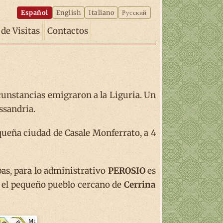
Español
English
Italiano
Русский
 de Visitas
Contactos
cunstancias emigraron a la Liguria. Un
ssandria.
queña ciudad de Casale Monferrato, a 4
as, para lo administrativo
PEROSIO
es
 el pequeño pueblo cercano de
Cerrina