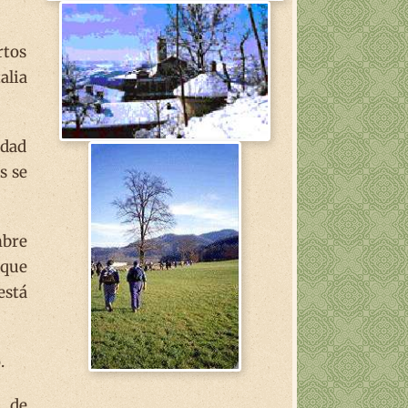
rtos
alia
edad
s se
mbre
nque
está
.
s de