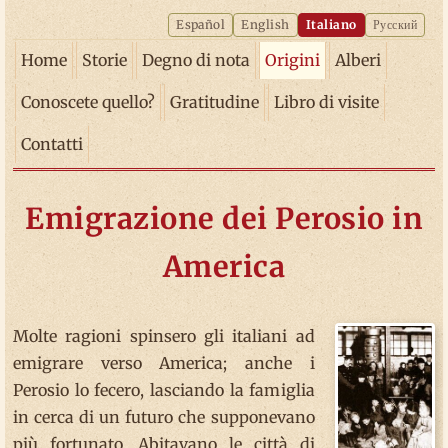
Español
English
Italiano
Русский
Home
Storie
Degno di nota
Origini
Alberi
Conoscete quello?
Gratitudine
Libro di visite
Contatti
Emigrazione dei Perosio in
America
Molte ragioni spinsero gli italiani ad
emigrare verso America; anche i
Perosio lo fecero, lasciando la famiglia
in cerca di un futuro che supponevano
più fortunato. Abitavano le città di