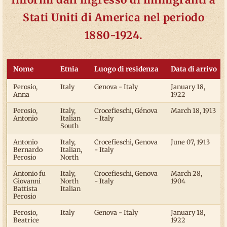
Stati Uniti di America nel periodo
1880-1924.
Nome
Etnia
Luogo di residenza
Data di arrivo
Perosio,
Italy
Genova - Italy
January 18,
Anna
1922
Perosio,
Italy,
Crocefieschi, Génova
March 18, 1913
Antonio
Italian
- Italy
South
Antonio
Italy,
Crocefieschi, Genova
June 07, 1913
Bernardo
Italian,
- Italy
Perosio
North
Antonio fu
Italy,
Crocefieschi, Genova
March 28,
Giovanni
North
- Italy
1904
Battista
Italian
Perosio
Perosio,
Italy
Genova - Italy
January 18,
Beatrice
1922