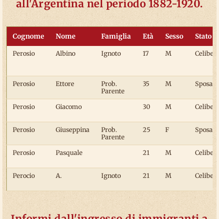
all'Argentina nel periodo 1882-1920.
Cognome
Nome
Famiglia
Età
Sesso
Stato ci
Perosio
Albino
Ignoto
17
M
Celibe
Perosio
Ettore
Prob.
35
M
Sposato
Parente
Perosio
Giacomo
30
M
Celibe
Perosio
Giuseppina
Prob.
25
F
Sposata
Parente
Perosio
Pasquale
21
M
Celibe
Perocio
A.
Ignoto
21
M
Celibe
Informi dall'ingresso di immigranti a