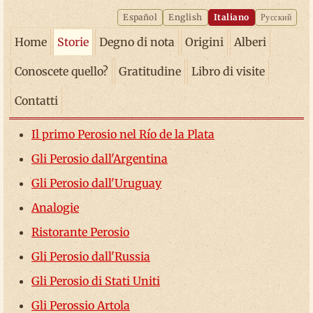
Español
English
Italiano
Русский
Home
Storie
Degno di nota
Origini
Alberi
Conoscete quello?
Gratitudine
Libro di visite
Contatti
Il primo Perosio nel Río de la Plata
Gli Perosio dall'Argentina
Gli Perosio dall'Uruguay
Analogie
Ristorante Perosio
Gli Perosio dall'Russia
Gli Perosio di Stati Uniti
Gli Perossio Artola