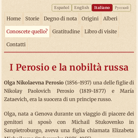
Español
English
Italiano
Русский
Home
Storie
Degno di nota
Origini
Alberi
Conoscete quello?
Gratitudine
Libro di visite
Contatti
I Perosio e la nobiltà russa
Olga Nikolaevna Perosio
(1856-1937) una delle figlie di
Nikolay Paolovich Perosio (1819-1877) e María
Zataevich, era la suocera di un principe russo.
Olga, nata a Genova durante un viaggio di piacere dei
genitori si sposò con Michail Stukovenko in
Sanpietroburgo, aveva una figlia chiamata Elizabeta