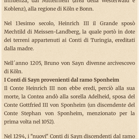
influenza, dal Mittelrhein (area della Westerwald e
Koblenz), alla regione di Köln e Bonn.
Nel 13esimo secolo, Heinrich III il Grande sposò
Mechtild di Meissen-Landberg, la quale portò in dote
dei terreni appartenuti ai Conti di Turingia, ereditati
dalla madre.
Nell´anno 1205, Bruno von Sayn divenne arcivescovo
di Köln.
I Conti di Sayn provenienti dal ramo Sponheim
Il Conte Heinrich III non ebbe eredi, perciò alla sua
morte, la Contea andò alla sorella Adelheid, sposa del
Conte Gottfried III von Sponheim (un discendente del
Conte Stephan von Sponheim, menzionato per la
prima volta nel 1052).
Nel 1294, i "nuovi" Conti di Sayn discendenti dal ramo