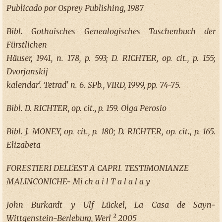
Publicado por Osprey Publishing, 1987
Bibl. Gothaisches Genealogisches Taschenbuch der
Fürstlichen
Häuser, 1941, n. 178, p. 593; D. RICHTER, op. cit., p. 155;
Dvorjanskij
kalendar'. Tetrad' n. 6. SPb., VIRD, 1999, pp. 74-75.
Bibl. D. RICHTER, op. cit., p. 159. Olga Perosio
Bibl. J. MONEY, op. cit., p. 180; D. RICHTER, op. cit., p. 165.
Elizabeta
FORESTIERI DELL'EST A CAPRI. TESTIMONIANZE
MALINCONICHE- Mi ch a i l T a l a l a y
John Burkardt y Ulf Lückel, La Casa de Sayn-
Wittgenstein-Berleburg, Werl ² 2005