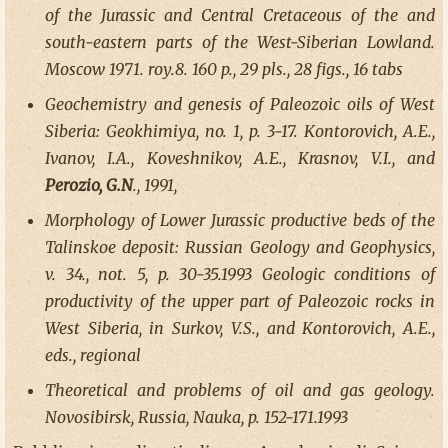
of the Jurassic and Central Cretaceous of the and
south-eastern parts of the West-Siberian Lowland.
Moscow 1971. roy.8. 160 p., 29 pls., 28 figs., 16 tabs
Geochemistry and genesis of Paleozoic oils of West
Siberia: Geokhimiya, no. 1, p. 3-17. Kontorovich, A.E.,
Ivanov, I.A., Koveshnikov, A.E., Krasnov, V.I., and
Perozio, G.N
., 1991,
Morphology of Lower Jurassic productive beds of the
Talinskoe deposit: Russian Geology and Geophysics,
v. 34., not. 5, p. 30-35.1993 Geologic conditions of
productivity of the upper part of Paleozoic rocks in
West Siberia, in Surkov, V.S., and Kontorovich, A.E.,
eds., regional
Theoretical and problems of oil and gas geology.
Novosibirsk, Russia, Nauka, p. 152-171.1993