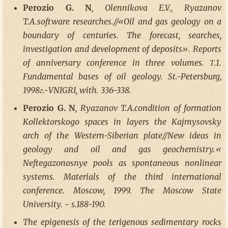
Perozio G. N
, Olennikova E.V., Ryazanov
T.A.software researches.//«Oil and gas geology on a
boundary of centuries. The forecast, searches,
investigation and development of deposits». Reports
of anniversary conference in three volumes. Т.1.
Fundamental bases of oil geology. St.-Petersburg,
1998г.-VNIGRI, with. 336-338.
Perozio G. N
, Ryazanov T.A.condition of formation
Kollektorskogo spaces in layers the Kajmysovsky
arch of the Western-Siberian plate//New ideas in
geology and oil and gas geochemistry.«
Neftegazonosnye pools as spontaneous nonlinear
systems. Materials of the third international
conference. Moscow, 1999. The Moscow State
University. - s.188-190.
The epigenesis of the terigenous sedimentary rocks