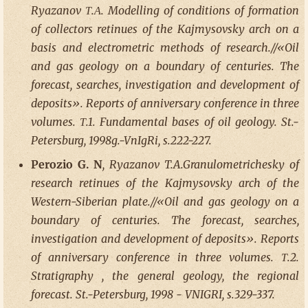
Ryazanov Т.А. Modelling of conditions of formation
of collectors retinues of the Kajmysovsky arch on a
basis and electrometric methods of research.//«Oil
and gas geology on a boundary of centuries. The
forecast, searches, investigation and development of
deposits». Reports of anniversary conference in three
volumes. Т.1. Fundamental bases of oil geology. St.-
Petersburg, 1998g.-VnIgRi, s.222-227.
Perozio G. N
, Ryazanov T.A.Granulometrichesky of
research retinues of the Kajmysovsky arch of the
Western-Siberian plate.//«Oil and gas geology on a
boundary of centuries. The forecast, searches,
investigation and development of deposits». Reports
of anniversary conference in three volumes. Т.2.
Stratigraphy , the general geology, the regional
forecast. St.-Petersburg, 1998 - VNIGRI, s.329-337.