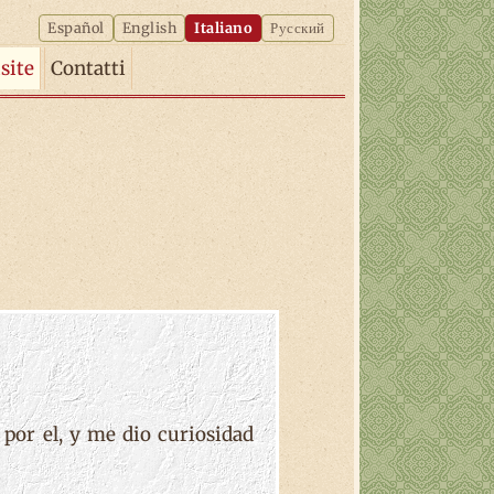
Español
English
Italiano
Русский
isite
Contatti
 por el, y me dio curiosidad