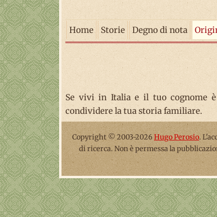
Home
Storie
Degno di nota
Origi
Se vivi in Italia e il tuo cognome è
condividere la tua storia familiare.
Copyright © 2003-2026
Hugo Perosio
. L'a
di ricerca. Non è permessa la pubblicazio