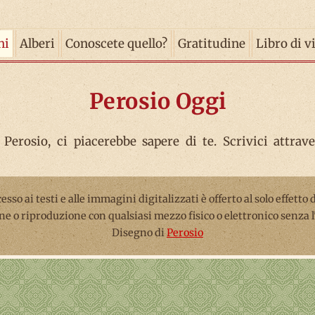
ni
Alberi
Conoscete quello?
Gratitudine
Libro di v
Perosio Oggi
 Perosio, ci piacerebbe sapere di te. Scrivici attrav
ccesso ai testi e alle immagini digitalizzati è offerto al solo effetto
ne o riproduzione con qualsiasi mezzo fisico o elettronico senza 
Disegno di
Perosio