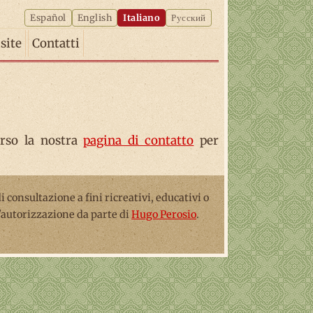
Español
English
Italiano
Русский
isite
Contatti
erso la nostra
pagina di contatto
per
 di consultazione a fini ricreativi, educativi o
l'autorizzazione da parte di
Hugo Perosio
.