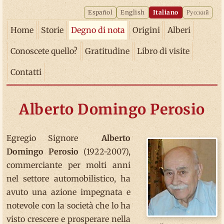
Español
English
Italiano
Русский
Home
Storie
Degno di nota
Origini
Alberi
Conoscete quello?
Gratitudine
Libro di visite
Contatti
Alberto Domingo Perosio
Egregio Signore
Alberto
Domingo
Perosio
(1922-2007),
commerciante per molti anni
nel settore automobilistico, ha
avuto una azione impegnata e
notevole con la società che lo ha
visto crescere e prosperare nella