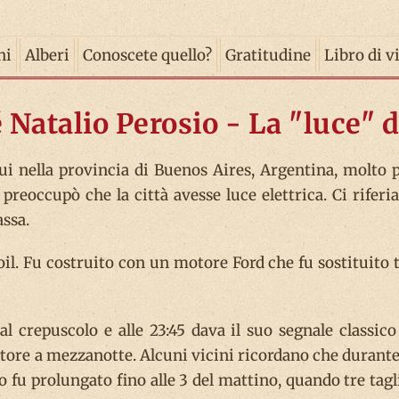
ni
Alberi
Conoscete quello?
Gratitudine
Libro di v
 Natalio Perosio - La "luce" de
ui nella provincia di Buenos Aires, Argentina, molto p
i preoccupò che la città avesse luce elettrica. Ci rifer
assa.
l. Fu costruito con un motore Ford che fu sostituito t
al crepuscolo e alle 23:45 dava il suo segnale classi
re a mezzanotte. Alcuni vicini ricordano che durante l
zio fu prolungato fino alle 3 del mattino, quando tre tag