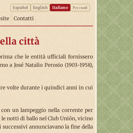
Español
English
Italiano
Русский
isite
Contatti
lla città
rima che le entità ufficiali fornissero
iamo a José Natalio Perosio (1903-1958),
re volte durante i quindici anni in cui
co con un lampeggio nella corrente per
e notti di ballo nel Club Unión, vicino
li successivi annunciavano la fine della