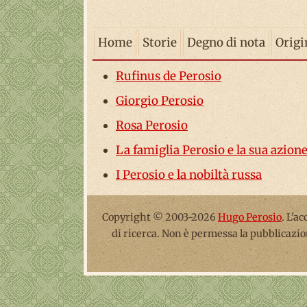
Home
Storie
Degno di nota
Origi
Rufinus de Perosio
Giorgio Perosio
Rosa Perosio
La famiglia Perosio e la sua azion
I Perosio e la nobiltà russa
Copyright © 2003-2026
Hugo Perosio
. L'a
di ricerca. Non è permessa la pubblicazio