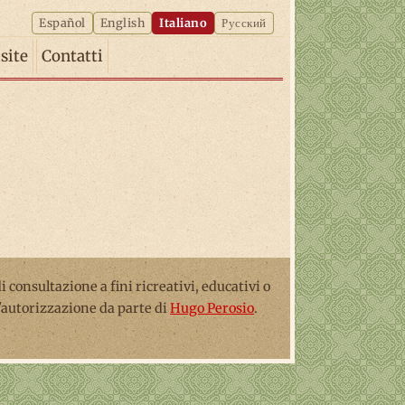
Español
English
Italiano
Русский
isite
Contatti
 di consultazione a fini ricreativi, educativi o
l'autorizzazione da parte di
Hugo Perosio
.