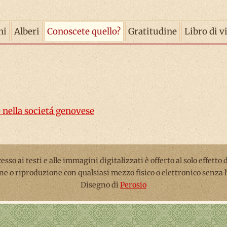
ni
Alberi
Conoscete quello?
Gratitudine
Libro di v
e nella societá genovese
ccesso ai testi e alle immagini digitalizzati è offerto al solo effetto
ne o riproduzione con qualsiasi mezzo fisico o elettronico senza 
Disegno di
Perosio