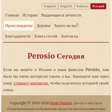
Español
English
Italiano
Русский
Главная
Истории
Выдающиеся личности
Происхождение
Деревья
Знаете ли вы?
Благодарности
Книга гостей
Контакты
Perosio Сегодня
Если вы живёте в Италии и ваша фамилия Perosio, нам
было бы очень интересно узнать о вас. Напишите нам через
нашу
страницу контактов
, чтобы поделиться историей своей
семьи.
Copyright © 2003-2026
Hugo Perosio
. Доступ к текстам и
отсканированным изображениям предоставляется исключительно