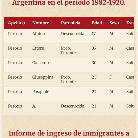
Argentina en el período 1882-1920.
Apellido
Nombre
Parentela
Edad
Sexo
Estad
Perosio
Albino
Desconocida
17
M
Solter
Perosio
Ettore
Prob.
35
M
Casad
Parente
Perosio
Giacomo
30
M
Solter
Perosio
Giuseppina
Prob.
25
F
Casad
Parente
Perosio
Pasquale
21
M
Solter
Perocio
A.
Desconocida
21
M
Solter
Informe de ingreso de inmigrantes a