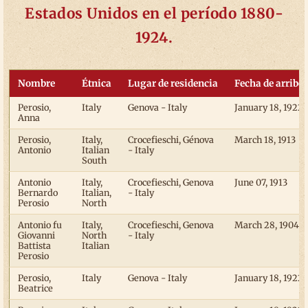
Estados Unidos en el período 1880-
1924.
Nombre
Étnica
Lugar de residencia
Fecha de arribo
Perosio,
Italy
Genova - Italy
January 18, 1922
Anna
Perosio,
Italy,
Crocefieschi, Génova
March 18, 1913
Antonio
Italian
- Italy
South
Antonio
Italy,
Crocefieschi, Genova
June 07, 1913
Bernardo
Italian,
- Italy
Perosio
North
Antonio fu
Italy,
Crocefieschi, Genova
March 28, 1904
Giovanni
North
- Italy
Battista
Italian
Perosio
Perosio,
Italy
Genova - Italy
January 18, 1922
Beatrice