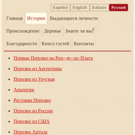
Español
English
Italiano
Русский
Главная
Истории
Выдающиеся личности
Происхождение
Деревья
Знаете ли вы?
Благодарности
Книга гостей
Контакты
Первые Перозио на Рио-де-ла-Плата
Перозио из Аргентины
Перозио из Уругвая
Аналогии
Ресторан Перозио
Перозио из России
Перозио из США
Перозио Артола