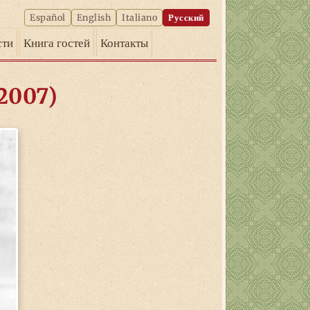
Español
English
Italiano
Русский
сти
Книга гостей
Контакты
–2007)