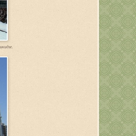
икидзе.