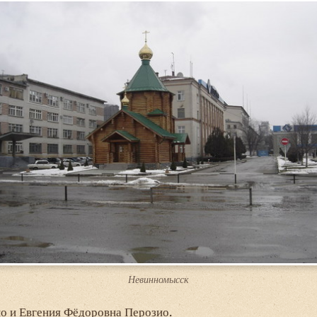
Невинномысск
о и Евгения Фёдоровна Перозио.