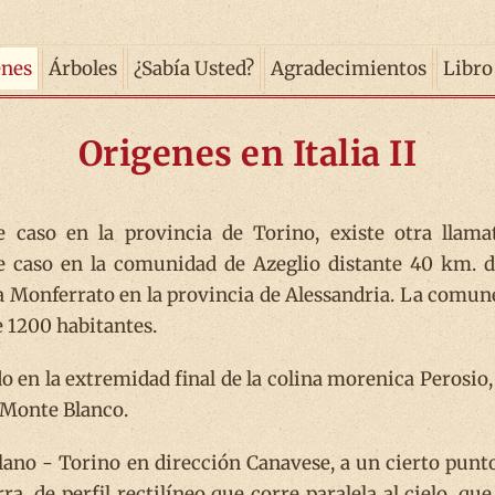
enes
Árboles
¿Sabía Usted?
Agradecimientos
Libro
Origenes en Italia II
 caso en la provincia de Torino, existe otra llama
te caso en la comunidad de Azeglio distante 40 km. d
a Monferrato en la provincia de Alessandria. La comun
e 1200 habitantes.
o en la extremidad final de la colina morenica Perosio, 
- Monte Blanco.
ano - Torino en dirección Canavese, a un cierto punto
a, de perfil rectilíneo que corre paralela al cielo, que