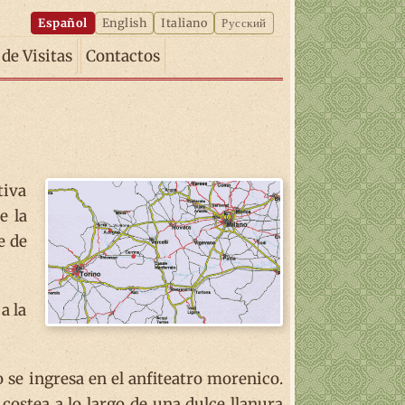
Español
English
Italiano
Русский
 de Visitas
Contactos
tiva
e la
e de
a la
 se ingresa en el anfiteatro morenico.
 costea a lo largo de una dulce llanura