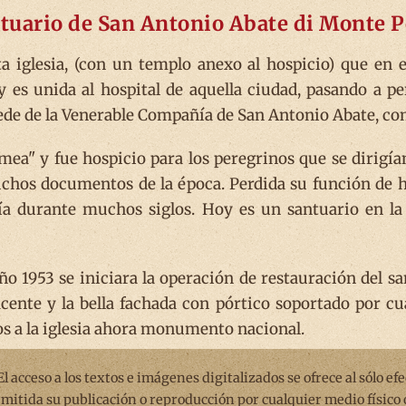
ntuario de San Antonio Abate di Monte P
a iglesia, (con un templo anexo al hospicio) que en e
y es unida al hospital de aquella ciudad, pasando a pe
 sede de la Venerable Compañía de San Antonio Abate, 
mea" y fue hospicio para los peregrinos que se dirig
chos documentos de la época. Perdida su función de ho
ía durante muchos siglos. Hoy es un santuario en la 
ño 1953 se iniciara la operación de restauración del s
cente y la bella fachada con pórtico soportado por cu
xos a la iglesia ahora monumento nacional.
 El acceso a los textos e imágenes digitalizados se ofrece al sólo ef
rmitida su publicación o reproducción por cualquier medio físico 