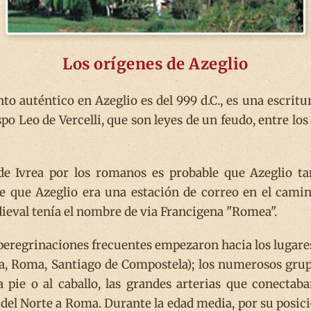
Los orígenes de Azeglio
o auténtico en Azeglio es del 999 d.C., es una escritur
spo Leo de Vercelli, que son leyes de un feudo, entre l
de Ivrea por los romanos es probable que Azeglio t
e que Azeglio era una estación de correo en el cami
dieval tenía el nombre de via Francigena "Romea".
as peregrinaciones frecuentes empezaron hacia los lugar
nta, Roma, Santiago de Compostela); los numerosos gru
a pie o al caballo, las grandes arterias que conectab
 del Norte a Roma. Durante la edad media, por su posici