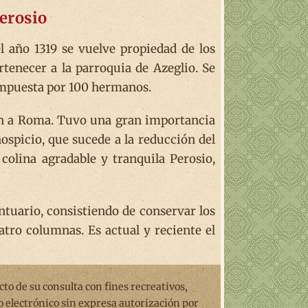
erosio
l año 1319 se vuelve propiedad de los
rtenecer a la parroquia de Azeglio. Se
compuesta por 100 hermanos.
ían a Roma. Tuvo una gran importancia
spicio, que sucede a la reducción del
colina agradable y tranquila Perosio,
antuario, consistiendo de conservar los
atro columnas. Es actual y reciente el
ecto de su consulta con fines recreativos,
o electrónico sin expresa autorización por