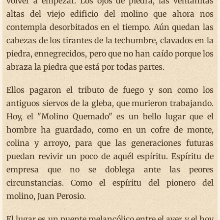
volver a empezar. Los ojos de piedra, las ventanitas
altas del viejo edificio del molino que ahora nos
contempla desorbitados en el tiempo. Aún quedan las
cabezas de los tirantes de la techumbre, clavados en la
piedra, ennegrecidos, pero que no han caído porque los
abraza la piedra que está por todas partes.
Ellos pagaron el tributo de fuego y son como los
antiguos siervos de la gleba, que murieron trabajando.
Hoy, el "Molino Quemado" es un bello lugar que el
hombre ha guardado, como en un cofre de monte,
colina y arroyo, para que las generaciones futuras
puedan revivir un poco de aquél espíritu. Espíritu de
empresa que no se doblega ante las peores
circunstancias. Como el espíritu del pionero del
molino, Juan Perosio.
El lugar es un puente melancólico entre el ayer y el hoy