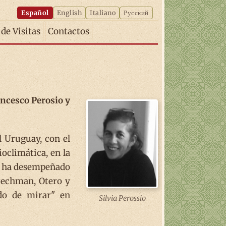
Español
English
Italiano
Русский
 de Visitas
Contactos
ncesco Perosio y
l Uruguay, con el
ioclimática, en la
Se ha desempeñado
rechman, Otero y
ido de mirar" en
Silvia Perossio