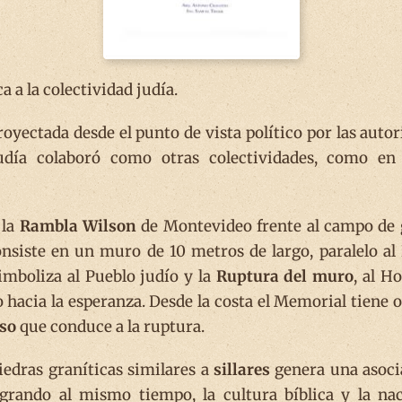
 a la colectividad judía.
yectada desde el punto de vista político por las autor
judía colaboró como otras colectividades, como en
 la
Rambla Wilson
de Montevideo frente al campo de g
siste en un muro de 10 metros de largo, paralelo al R
imboliza al Pueblo judío y la
Ruptura del muro
, al H
 hacia la esperanza. Desde la costa el Memorial tiene 
so
que conduce a la ruptura.
iedras graníticas similares a
sillares
genera una asocia
grando al mismo tiempo, la cultura bíblica y la na