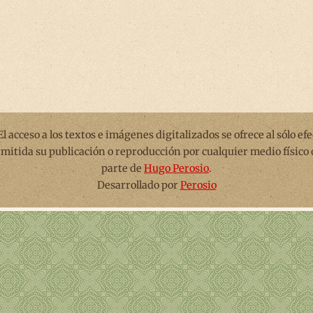
 El acceso a los textos e imágenes digitalizados se ofrece al sólo ef
rmitida su publicación o reproducción por cualquier medio físico 
parte de
Hugo Perosio
.
Desarrollado por
Perosio