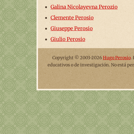
Galina Nicolayevna Perozio
Clemente Perosio
Giuseppe Perosio
Giulio Perosio
Copyright © 2003-2026
Hugo Perosio
.
educativos o de investigación. No está pe