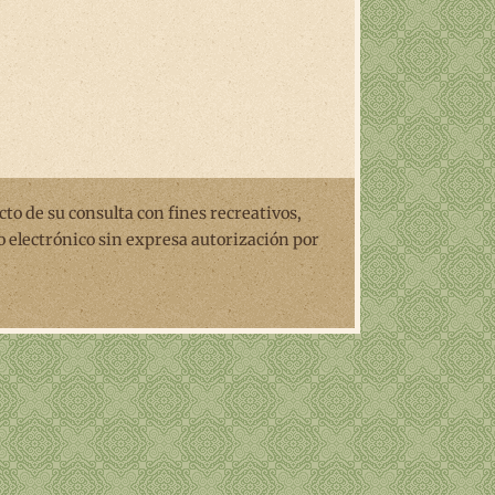
ecto de su consulta con fines recreativos,
o electrónico sin expresa autorización por