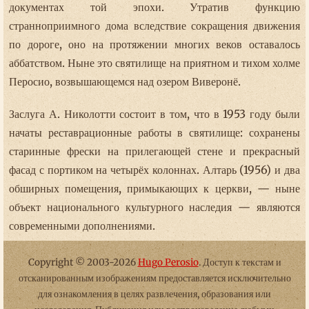
документах той эпохи. Утратив функцию
странноприимного дома вследствие сокращения движения
по дороге, оно на протяжении многих веков оставалось
аббатством. Ныне это святилище на приятном и тихом холме
Перосио, возвышающемся над озером Виверонё.
Заслуга А. Николотти состоит в том, что в 1953 году были
начаты реставрационные работы в святилище: сохранены
старинные фрески на прилегающей стене и прекрасный
фасад с портиком на четырёх колоннах. Алтарь (1956) и два
обширных помещения, примыкающих к церкви, — ныне
объект национального культурного наследия — являются
современными дополнениями.
Copyright © 2003-2026
Hugo Perosio
. Доступ к текстам и
отсканированным изображениям предоставляется исключительно
для ознакомления в целях развлечения, образования или