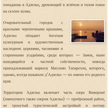
попадаешь в Адзельо, дремлющий в зелёном и тихом покое
на склоне холма.
Очаровательный городок с
красными черепичными крышами,
Адзельо обладает богатым
культурным и художественным
наследием: церквями, часовнями и
старинными усадьбами, среди которых — Замок, ныне
находящийся в частной собственности, некогда
принадлежавший маркизу Массимо Тапарелли, которого,
однако, всегда называли д'Адзельо — по имени его родного
края.
Территория Адзельо включает часть озера Виверонё
(именуемого также озером Адзельо) — прибрежный район,
не тронутый туристической застройкой и потому