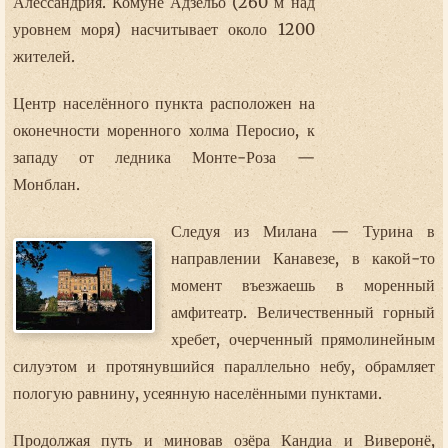
Алессандрия. Комуне Адзельо (260 м над
уровнем моря) насчитывает около 1200
жителей.
Центр населённого пункта расположен на
оконечности моренного холма Перосио, к
западу от ледника Монте-Роза —
Монблан.
Следуя из Милана — Турина в
направлении Канавезе, в какой-то
момент въезжаешь в моренный
амфитеатр. Величественный горный
хребет, очерченный прямолинейным
силуэтом и протянувшийся параллельно небу, обрамляет
пологую равнину, усеянную населёнными пунктами.
Продолжая путь и миновав озёра Кандиа и Виверонё,