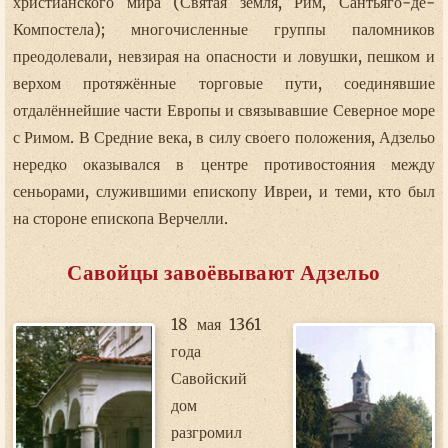
христианского мира (Святая земля, Рим, Сантьяго-де-
Компостела); многочисленные группы паломников
преодолевали, невзирая на опасности и ловушки, пешком и
верхом протяжённые торговые пути, соединявшие
отдалённейшие части Европы и связывавшие Северное море
с Римом. В Средние века, в силу своего положения, Адзельо
нередко оказывался в центре противостояния между
сеньорами, служившими епископу Ивреи, и теми, кто был
на стороне епископа Верчелли.
Савойцы завоёвывают Адзельо
18 мая 1361
года
Савойский
дом
разгромил