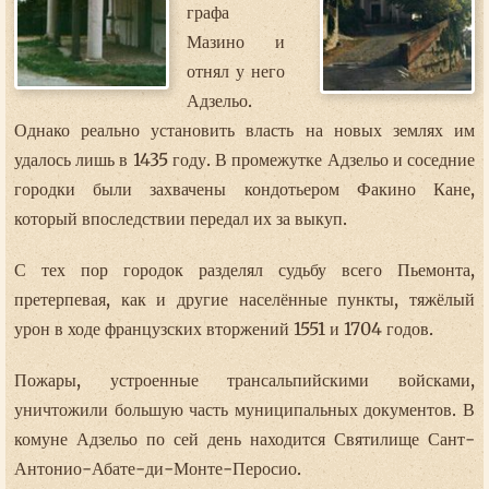
графа
Мазино и
отнял у него
Адзельо.
Однако реально установить власть на новых землях им
удалось лишь в 1435 году. В промежутке Адзельо и соседние
городки были захвачены кондотьером Факино Кане,
который впоследствии передал их за выкуп.
С тех пор городок разделял судьбу всего Пьемонта,
претерпевая, как и другие населённые пункты, тяжёлый
урон в ходе французских вторжений 1551 и 1704 годов.
Пожары, устроенные трансальпийскими войсками,
уничтожили большую часть муниципальных документов. В
комуне Адзельо по сей день находится Святилище Сант-
Антонио-Абате-ди-Монте-Перосио.