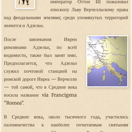
император Оттон III пожаловал
епископу Льву Верчелльскому права
над феодальными землями; среди упомянутых территорий
значится и Адзельо.
После завоевания Ивреи
римлянами Адзельо, по всей
видимости, также был занят ими.
Предполагается, что Адзельо
служил почтовой станцией на
римской дороге Ивреа — Верчелли
— той самой, что в Средние века
носила название via Francigena
"Romea".
В Средние века, около тысячного года, участились
паломничества к наиболее почитаемым святыням