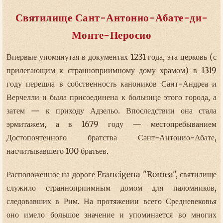
Святилище Сант-Антонио-Абате-ди-
Монте-Перосио
Впервые упомянутая в документах 1231 года, эта церковь (с
прилегающим к странноприимному дому храмом) в 1319
году перешла в собственность каноников Сант-Андреа и
Верчелли и была присоединена к больнице этого города, а
затем — к приходу Адзельо. Впоследствии она стала
эрмитажем, а в 1679 году — местопребыванием
Достопочтенного братства Сант-Антонио-Абате,
насчитывавшего 100 братьев.
Расположенное на дороге Francigena "Romea", святилище
служило странноприимным домом для паломников,
следовавших в Рим. На протяжении всего Средневековья
оно имело большое значение и упоминается во многих