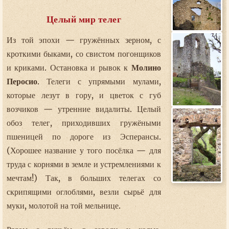
Целый мир телег
Из той эпохи — гружённых зерном, с
кроткими быками, со свистом погонщиков
и криками. Остановка и рывок к
Молино
Перосио
. Телеги с упрямыми мулами,
которые лезут в гору, и цветок с губ
возчиков — утренние видалиты. Целый
обоз телег, приходивших гружёными
пшеницей по дороге из Эсперансы.
(Хорошее название у того посёлка — для
труда с корнями в земле и устремлениями к
мечтам!) Так, в больших телегах со
скрипящими оглоблями, везли сырьё для
муки, молотой на той мельнице.