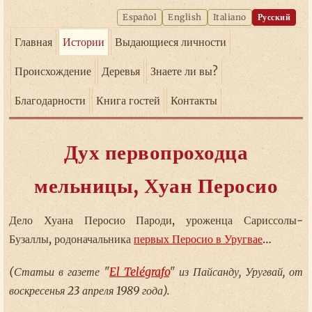
Español
English
Italiano
Русский
Главная
Истории
Выдающиеся личности
Происхождение
Деревья
Знаете ли вы?
Благодарности
Книга гостей
Контакты
Дух первопроходца
мельницы, Хуан Перосио
Дело Хуана Перосио Пароди, уроженца Сариссолы-
Бузаллы, родоначальника
первых Перосио в Уругвае
…
(Статьи в газете "
El Telégrafo
" из Пайсанду, Уругвай, от
воскресенья 23 апреля 1989 года).