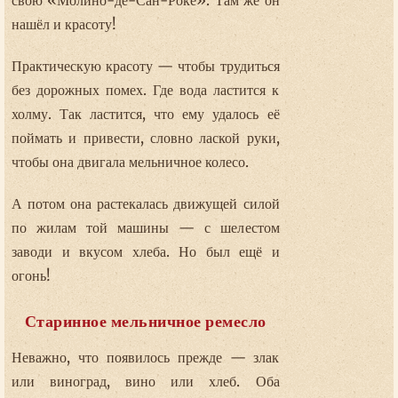
свою «Молино-де-Сан-Роке». Там же он
нашёл и красоту!
Практическую красоту — чтобы трудиться
без дорожных помех. Где вода ластится к
холму. Так ластится, что ему удалось её
поймать и привести, словно лаской руки,
чтобы она двигала мельничное колесо.
А потом она растекалась движущей силой
по жилам той машины — с шелестом
заводи и вкусом хлеба. Но был ещё и
огонь!
Старинное мельничное ремесло
Неважно, что появилось прежде — злак
или виноград, вино или хлеб. Оба