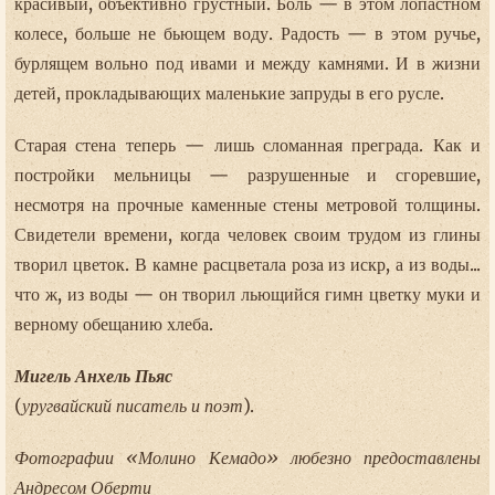
красивый, объективно грустный. Боль — в этом лопастном
колесе, больше не бьющем воду. Радость — в этом ручье,
бурлящем вольно под ивами и между камнями. И в жизни
детей, прокладывающих маленькие запруды в его русле.
Старая стена теперь — лишь сломанная преграда. Как и
постройки мельницы — разрушенные и сгоревшие,
несмотря на прочные каменные стены метровой толщины.
Свидетели времени, когда человек своим трудом из глины
творил цветок. В камне расцветала роза из искр, а из воды...
что ж, из воды — он творил льющийся гимн цветку муки и
верному обещанию хлеба.
Мигель Анхель Пьяс
(
уругвайский писатель и поэт
).
Фотографии «Молино Кемадо» любезно предоставлены
Андресом Оберти