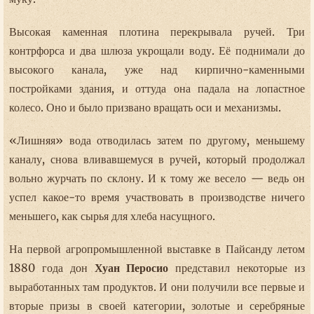
Высокая каменная плотина перекрывала ручей. Три
контрфорса и два шлюза укрощали воду. Её поднимали до
высокого канала, уже над кирпично-каменными
постройками здания, и оттуда она падала на лопастное
колесо. Оно и было призвано вращать оси и механизмы.
«Лишняя» вода отводилась затем по другому, меньшему
каналу, снова вливавшемуся в ручей, который продолжал
вольно журчать по склону. И к тому же весело — ведь он
успел какое-то время участвовать в производстве ничего
меньшего, как сырья для хлеба насущного.
На первой агропромышленной выставке в Пайсанду летом
1880 года дон
Хуан Перосио
представил некоторые из
выработанных там продуктов. И они получили все первые и
вторые призы в своей категории, золотые и серебряные