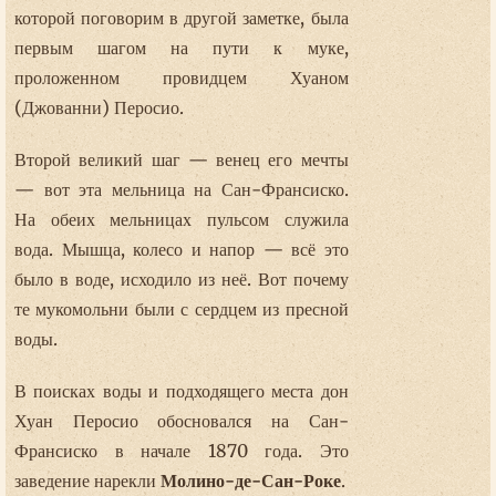
которой поговорим в другой заметке, была
первым шагом на пути к муке,
проложенном провидцем Хуаном
(Джованни) Перосио.
Второй великий шаг — венец его мечты
— вот эта мельница на Сан-Франсиско.
На обеих мельницах пульсом служила
вода. Мышца, колесо и напор — всё это
было в воде, исходило из неё. Вот почему
те мукомольни были с сердцем из пресной
воды.
В поисках воды и подходящего места дон
Хуан Перосио обосновался на Сан-
Франсиско в начале 1870 года. Это
заведение нарекли
Молино-де-Сан-Роке
.