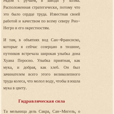
Рядом с ручьём, в заводи у холма.
Расположенная стратегически, потому что
это было сердце труда. Известная своей
работой и качеством по всему северу Рио-
Негро и его окрестностям.
И там, в объятиях вод Сан-Франсиско,
которые я сейчас созерцаю в тишине,
путников встречала широкая улыбка дона
Хуана Перосио. Улыбка приятная, как
мука, и добрая, как хлеб. Он был
зачинателем всего этого великолепного
труда колеса, что молол воду, чтобы взошла
мука в цвету.
Гидравлическая сила
Та мельница дель Сакра, Сан-Мигель, о