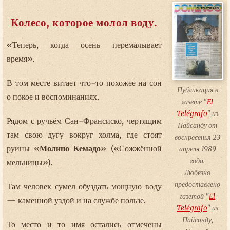
Колесо, которое молол воду.
«Теперь, когда осень перемалывает
время».
В том месте витает что-то похожее на сон
Публикация в
о покое и воспоминаниях.
газете "
El
Telégrafo
" из
Рядом с ручьём Сан-Франсиско, чертящим
Пайсанду от
там свою дугу вокруг холма, где стоят
воскресенья 23
руины «
Молино Кемадо
» («Сожжённой
апреля 1989
года.
мельницы»).
Любезно
предоставлено
Там человек сумел обуздать мощную воду
газетой "
El
— каменной уздой и на службе пользе.
Telégrafo
" из
Пайсанду,
То место и то имя остались отмечены