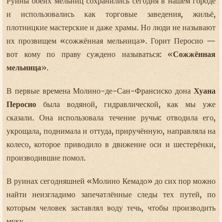
Руины обеих мельниц сохранились сегодня в нашем городе
и использовались как торговые заведения, жильё,
плотницкие мастерские и даже храмы. Но люди не называют
их прозвищем «сожжённая мельница». Горит Перосио —
вот кому по праву суждено называться: «
Сожжённая
мельница
».
В первые времена Молино-де-Сан-Франсиско дона
Хуана
Перосио
была водяной, гидравлической, как мы уже
сказали. Она использовала течение ручья: отводила его,
укрощала, поднимала и оттуда, приручённую, направляла на
колесо, которое приводило в движение оси и шестерёнки,
производившие помол.
В руинах сегодняшней «Молино Кемадо» до сих пор можно
найти неизгладимо запечатлённые следы тех путей, по
которым человек заставлял воду течь, чтобы производить
муку.