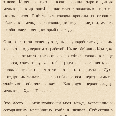
заново. Каменные глаза, высокие оконца старого здания
мельницы, взирающей на нас сейчас ошалелыми глазами
сквозь время. Ещё торчат головы кровельных стропил,
вбитые в камень, почерневшие, но не упавшие, потому что
их обнимает камень, который повсюду.
Они заплатили огненную дань и уподобились древним
крепостным, умершим за работой. Ныне «Молино Кемадо»
— красивое место, которое человек сберёг, словно в ларце
из леса, холма и ручья, чтобы грядущие поколения могли
вновь пережить что-то от того духа. Духа
предпринимательства, не сгибающегося перед самыми
тяжёлыми обстоятельствами. Как дух первопроходца
мельницы, Хуана Перосио.
Это место — меланхоличный мост между вчерашним и
сегодняшним мельничных колёс и шкивов. Субъективно