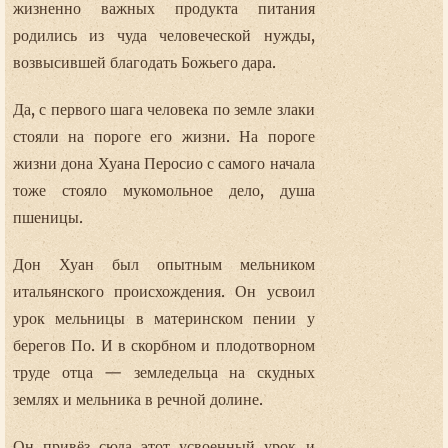
жизненно важных продукта питания
родились из чуда человеческой нужды,
возвысившей благодать Божьего дара.
Да, с первого шага человека по земле злаки
стояли на пороге его жизни. На пороге
жизни дона Хуана Перосио с самого начала
тоже стояло мукомольное дело, душа
пшеницы.
Дон Хуан был опытным мельником
итальянского происхождения. Он усвоил
урок мельницы в материнском пении у
берегов По. И в скорбном и плодотворном
труде отца — земледельца на скудных
землях и мельника в речной долине.
Он привёз сюда этот усвоенный урок и