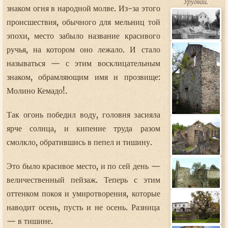
Уругвай.
знаком огня в народной молве. Из-за этого
происшествия, обычного для мельниц той
эпохи, место забыло название красивого
ручья, на котором оно лежало. И стало
называться — с этим восклицательным
знаком, обрамляющим имя и прозвище:
Молино Кемадо!.
Так огонь победил воду, головня засияла
ярче солнца, и кипение труда разом
смолкло, обратившись в пепел и тишину.
Это было красивое место, и по сей день —
величественный пейзаж. Теперь с этим
оттенком покоя и умиротворения, которые
наводит осень, пусть и не осень. Разница
— в тишине.