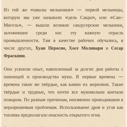
Из той же «школы мельников» — первой мельницы,
которую мы уже называли «дель Сакра», или «Сан-
Мигель», — вышли великие сандусерские мельники,
заложившие среди нас эту важную отрасль
промышленности. Там в качестве рабочих обучались, в
числе других,
Хуан Перосио
,
Хосе Молинари
и
Сесар
Фраскини
.
Они усвоили опыт, накопленный за долгие дни работы с
пшеницей и производства муки. В первые времена —
времена такие же твёрдые, как камни их жерновов. Такие
твёрдые и трудные, что почти все мукомольни кончали
пожаром. По разным причинам, неизменно приводившим к
неразрешимым проблемам. Использование дров и угля как
топлива предполагало опасность открытого огня.