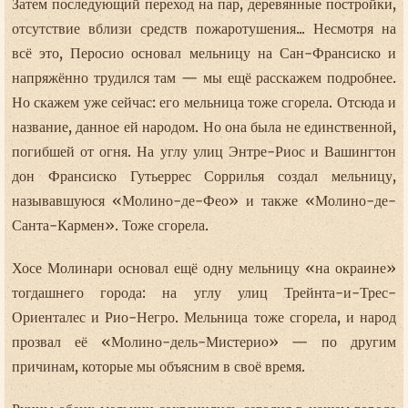
Затем последующий переход на пар, деревянные постройки,
отсутствие вблизи средств пожаротушения... Несмотря на
всё это, Перосио основал мельницу на Сан-Франсиско и
напряжённо трудился там — мы ещё расскажем подробнее.
Но скажем уже сейчас: его мельница тоже сгорела. Отсюда и
название, данное ей народом. Но она была не единственной,
погибшей от огня. На углу улиц Энтре-Риос и Вашингтон
дон Франсиско Гутьеррес Соррилья создал мельницу,
называвшуюся «Молино-де-Фео» и также «Молино-де-
Санта-Кармен». Тоже сгорела.
Хосе Молинари основал ещё одну мельницу «на окраине»
тогдашнего города: на углу улиц Трейнта-и-Трес-
Ориенталес и Рио-Негро. Мельница тоже сгорела, и народ
прозвал её «Молино-дель-Мистерио» — по другим
причинам, которые мы объясним в своё время.