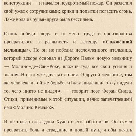
конструкции — и начался неукротимый пожар. Он разделил
свой ужас с сотрудниками: крики и попытки погасить огонь.
Даже вода из ручья-друга была бессильна.
Огонь победил воду, и то место труда и производства
превратилось в реальность и легенду «
Сожжённой
мельницы
». Но он не победил несломленного итальянца,
который вскоре основал на Дороге Пальм новую мельницу
— Молино-де-Сан-Роке, вложив туда все свои усилия и
знания. Но это уже другая история. О другой мельнице, том
же человеке и той же борьбе. «Глаза, видевшие это / видели
то, чего никто не видел», — говорит поэт Феран Силва.
Стихи, применимые к этой ситуации, вечно запечатлевшей
имя «Молино Кемадо».
И не только глаза дона Хуана и его работников. Он сумел
превратить боль и страдание в новый путь, чтобы начать