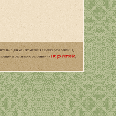
ительно для ознакомления в целях развлечения,
апрещены без явного разрешения
Hugo Perosio
.