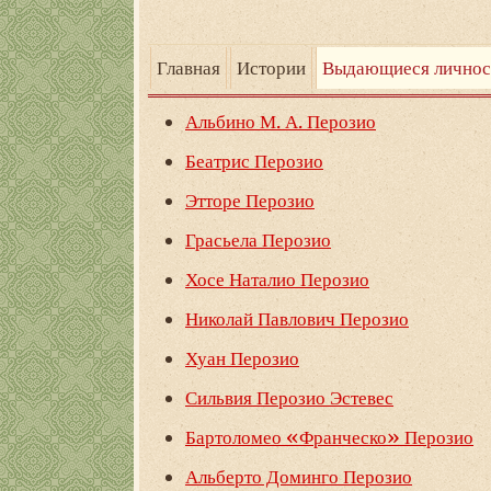
Главная
Истории
Выдающиеся личнос
Альбино М. А. Перозио
Беатрис Перозио
Этторе Перозио
Грасьела Перозио
Хосе Наталио Перозио
Николай Павлович Перозио
Хуан Перозио
Сильвия Перозио Эстевес
Бартоломео «Франческо» Перозио
Альберто Доминго Перозио