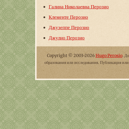
Галина Николаевна Перозио
Клементе Перозио
Джузеппе Перозио
Джулио Перозио
Copyright © 2003-2026
Hugo Perosio
. Д
образования или исследования. Публикация ил