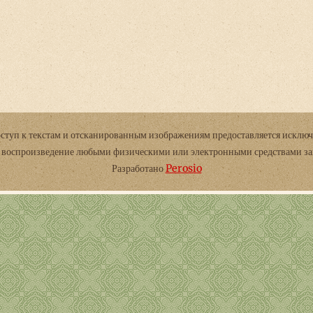
оступ к текстам и отсканированным изображениям предоставляется исключ
и воспроизведение любыми физическими или электронными средствами з
Разработано
Perosio