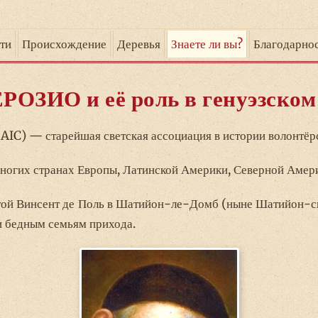
ти
Происхождение
Деревья
Знаете ли вы?
Благодарно
РОЗИО и её роль в генуэзском
IC) — старейшая светская ассоциация в истории волонтёр
многих странах Европы, Латинской Америки, Северной Амери
Святой Винсент де Поль в Шатийон-ле-Домб (ныне Шатийон
и бедным семьям прихода.