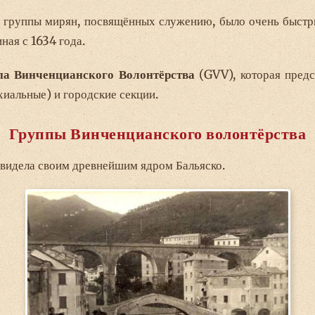
 группы мирян, посвящённых служению, было очень быстры
ая с 1634 года.
па Винченцианского Волонтёрства
(GVV), которая предс
хиальные) и городские секции.
Группы Винченцианского волонтёрства
я видела своим древнейшим ядром Бальяско.