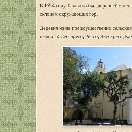
В 1654 году Бальяско был деревней с ме
склонам окружающих гор.
Деревня жила преимущественно сельским
немного: Сессарего, Риссо, Чессарего, К