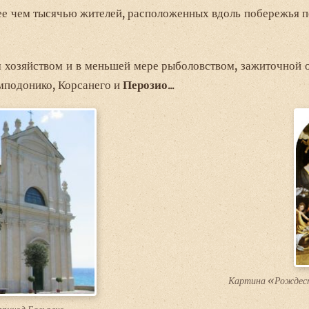
нее чем тысячью жителей, расположенных вдоль побережья п
 хозяйством и в меньшей мере рыболовством, зажиточной о
амподонико, Корсанего и
Перозио
...
Картина «Рождест