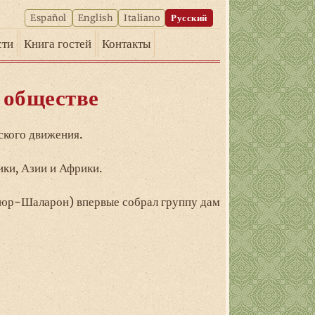
Español
English
Italiano
Русский
сти
Книга гостей
Контакты
 обществе
ского движения.
ки, Азии и Африки.
-сюр-Шаларон) впервые собрал группу дам