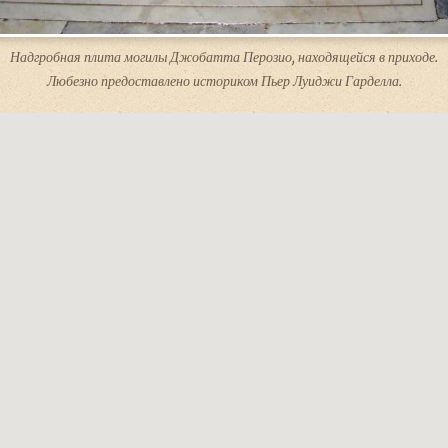
Надгробная плита могилы Джобатта Перозио, находящейся в приходе.
Любезно предоставлено историком Пьер Луиджи Гарделла.