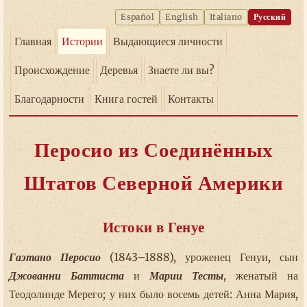
Español
English
Italiano
Русский
Главная
Истории
Выдающиеся личности
Происхождение
Деревья
Знаете ли вы?
Благодарности
Книга гостей
Контакты
Перосио из Соединённых
Штатов Северной Америки
Истоки в Генуе
Гаэтано Перосио
(1843–1888), уроженец Генуи, сын
Джованни Баттиста
и
Марии Тесты
, женатый на
Теодолинде Мерего; у них было восемь детей: Анна Мария,