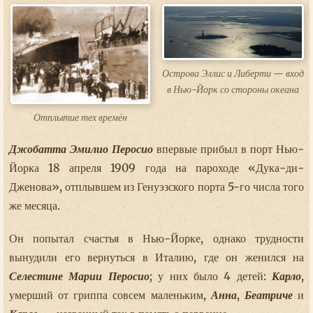
Острова Эллис и Либерти — вход
в Нью-Йорк со стороны океана
Отплытие тех времён
Джобатта Эмилио Перосио
впервые прибыл в порт Нью-
Йорка 18 апреля 1909 года на пароходе «Дука-ди-
Дженова», отплывшем из Генуэзского порта 5-го числа того
же месяца.
Он попытал счастья в Нью-Йорке, однако трудности
вынудили его вернуться в Италию, где он женился на
Селестине Марии Перосио
; у них было 4 детей:
Карло
,
умерший от гриппа совсем маленьким,
Анна
,
Беатриче
и