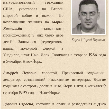
натурализованный гражданин
США, участвовал во Второй
мировой войне и выжил. По
возвращении женился на
Марии
Кастальди
итальянского
происхождения; у них было двое
Карло (Чарлз) Перосио.
детей. Занимался фермерством,
владел молочной фермой в
Унадилле, штат Нью-Йорк. Скончался в феврале 1984 года
в Элмайре, Нью-Йорк.
Альфред Перосио
, холостой. Прекрасный художник-
декоратор, создававший изысканные интерьеры. Долгие
годы жил с сестрой Дороти в Нью-Йорк-Сити. Скончался 9
сентября 1997 года в Нью-Йорке.
Дороти Перосио
, состояла в браке и разведённая с
Джо