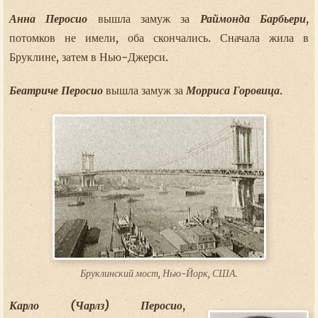
Анна Перосио
вышла замуж за
Раймонда Барбьери
,
потомков не имели, оба скончались. Сначала жила в
Бруклине, затем в Нью-Джерси.
Беатриче Перосио
вышла замуж за
Морриса Горовица
.
Бруклинский мост, Нью-Йорк, США.
Карло (Чарлз) Перосио
,