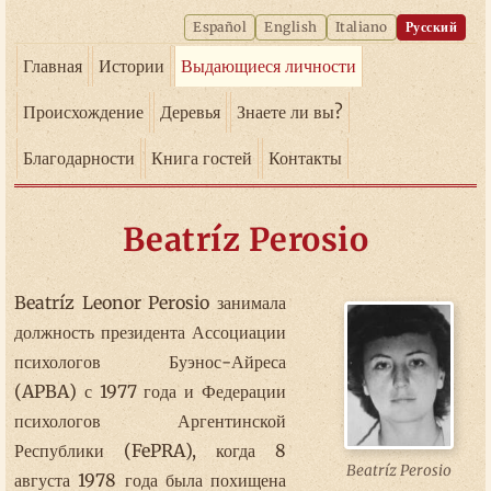
Español
English
Italiano
Русский
Главная
Истории
Выдающиеся личности
Происхождение
Деревья
Знаете ли вы?
Благодарности
Книга гостей
Контакты
Beatríz Perosio
Beatríz Leonor Perosio занимала
должность президента Ассоциации
психологов Буэнос-Айреса
(APBA) с 1977 года и Федерации
психологов Аргентинской
Республики (FePRA), когда 8
Beatríz Perosio
августа 1978 года была похищена