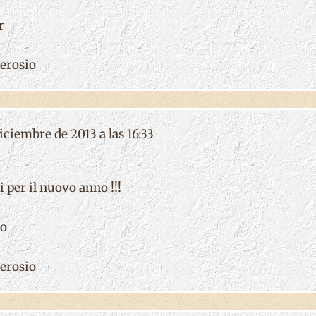
r
erosio
ciembre de 2013 a las 16:33
i per il nuovo anno !!!
io
erosio