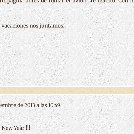
u página antes de tomar el avión. Te felicito. Con 
as vacaciones nos juntamos.
iembre de 2013 a las 10:49
New Year !!!