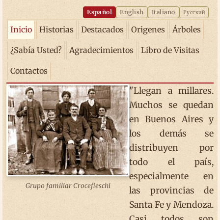
Español
English
Italiano
Русский
Inicio
Historias
Destacados
Origenes
Árboles
¿Sabía Usted?
Agradecimientos
Libro de Visitas
Contactos
"Llegan a millares.
Muchos se quedan
en Buenos Aires y
los demás se
distribuyen por
todo el país,
especialmente en
Grupo familiar Crocefieschi
las provincias de
Santa Fe y Mendoza.
Casi todos son