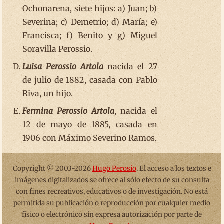
Ochonarena, siete hijos: a) Juan; b)
Severina; c) Demetrio; d) María; e)
Francisca; f) Benito y g) Miguel
Soravilla Perossio.
Luisa Perossio Artola
nacida el 27
de julio de 1882, casada con Pablo
Riva, un hijo.
Fermina Perossio Artola
, nacida el
12 de mayo de 1885, casada en
1906 con Máximo Severino Ramos.
Copyright © 2003-2026
Hugo Perosio
. El acceso a los textos e
imágenes digitalizados se ofrece al sólo efecto de su consulta
con fines recreativos, educativos o de investigación. No está
permitida su publicación o reproducción por cualquier medio
físico o electrónico sin expresa autorización por parte de