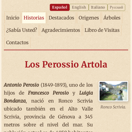
Español
English
Italiano
Русский
Inicio
Historias
Destacados
Origenes
Árboles
¿Sabía Usted?
Agradecimientos
Libro de Visitas
Contactos
Los Perossio Artola
Antonio Perosio
(1849-1893), uno de los
hijos de
Francesco Perosio
y
Luigia
Bondanza
, nació en Ronco Scrivia
Ronco Scrivia.
ubicado también en el Alto Valle
Scrivia, provincia de Génova a 345
metros sobre el nivel del mar. Su